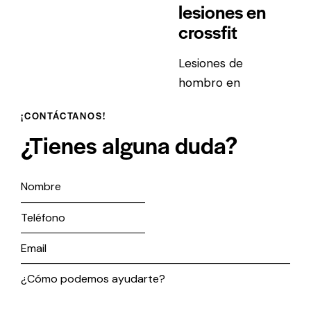
lesiones en
crossfit
Lesiones de
hombro en
Crossfit El
¡CONTÁCTANOS!
levantamiento de
¿Tienes alguna duda?
pesas durante la
práctica de…
21 de abril de 2020