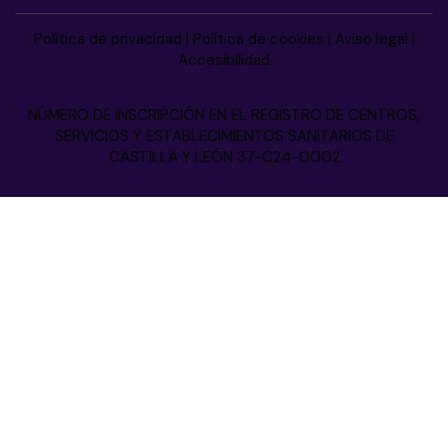
Política de privacidad
|
Política de cookies
|
Aviso legal
|
Accesibilidad
NÚMERO DE INSCRIPCIÓN EN EL REGISTRO DE CENTROS,
SERVICIOS Y ESTABLECIMIENTOS SANITARIOS DE
CASTILLA Y LEÓN 37-C24-0002